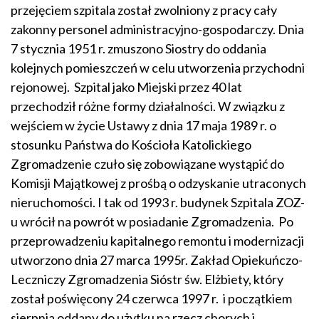
przejęciem szpitala został zwolniony z pracy cały
zakonny personel administracyjno-gospodarczy. Dnia
7 stycznia 1951 r. zmuszono Siostry do oddania
kolejnych pomieszczeń w celu utworzenia przychodni
rejonowej. Szpital jako Miejski przez 40 lat
przechodził różne formy działalności. W związku z
wejściem w życie Ustawy z dnia 17 maja 1989 r. o
stosunku Państwa do Kościoła Katolickiego
Zgromadzenie czuło się zobowiązane wystąpić do
Komisji Majątkowej z prośbą o odzyskanie utraconych
nieruchomości. I tak od 1993 r. budynek Szpitala ZOZ-
u wrócił na powrót w posiadanie Zgromadzenia. Po
przeprowadzeniu kapitalnego remontu i modernizacji
utworzono dnia 27 marca 1995r. Zakład Opiekuńczo-
Leczniczy Zgromadzenia Sióstr św. Elżbiety, który
został poświęcony 24 czerwca 1997 r. i początkiem
sierpnia oddany do użytku na rzecz chorych i