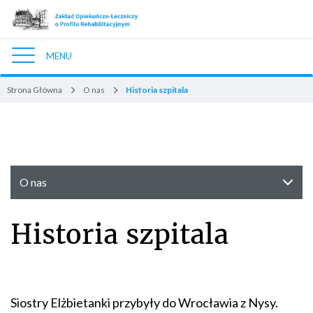
MENU
Nawigacja
Strona Główna
O nas
Historia szpitala
O nas
Historia szpitala
Siostry Elżbietanki przybyły do Wrocławia z Nysy.