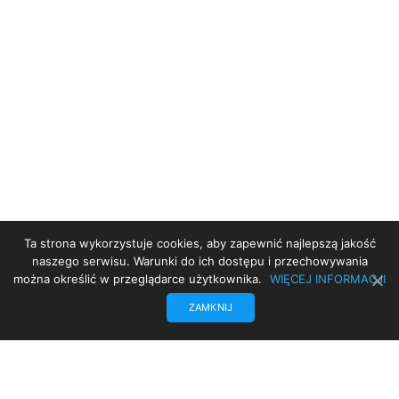
Ta strona wykorzystuje cookies, aby zapewnić najlepszą jakość
STRONA GŁÓWNA
naszego serwisu. Warunki do ich dostępu i przechowywania
można określić w przeglądarce użytkownika.
WIĘCEJ INFORMACJI
DEKLARACJA DOSTĘPNOŚCI
ZAMKNIJ
PROJEKT UE
TRANSLATE
POLITYKA PRYWATNOŚCI