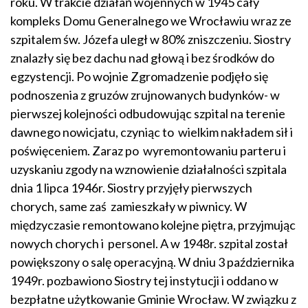
roku. W trakcie działań wojennych w 1945 cały
kompleks Domu Generalnego we Wrocławiu wraz ze
szpitalem św. Józefa uległ w 80% zniszczeniu. Siostry
znalazły się bez dachu nad głową i bez środków do
egzystencji. Po wojnie Zgromadzenie podjęło się
podnoszenia z gruzów zrujnowanych budynków- w
pierwszej kolejności odbudowując szpital na terenie
dawnego nowicjatu, czyniąc to wielkim nakładem sił i
poświęceniem. Zaraz po wyremontowaniu parteru i
uzyskaniu zgody na wznowienie działalności szpitala
dnia 1 lipca 1946r. Siostry przyjęły pierwszych
chorych, same zaś zamieszkały w piwnicy. W
międzyczasie remontowano kolejne piętra, przyjmując
nowych chorych i personel. A w 1948r. szpital został
powiększony o salę operacyjną. W dniu 3 października
1949r. pozbawiono Siostry tej instytucji i oddano w
bezpłatne użytkowanie Gminie Wrocław. W związku z